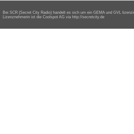
Bei SCR (Secret City Radio) handelt es sich um ein GEMA und GVL lizenzi
Lizenznehmerin ist die Coolspot AG via http://secretcity.de