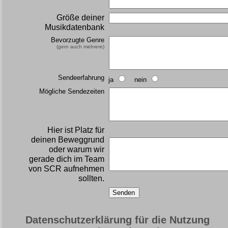
Größe deiner
Musikdatenbank
Bevorzugte Genre
(gern auch mehrere)
Sendeerfahrung
ja
nein
Mögliche Sendezeiten
Hier ist Platz für
deinen Beweggrund
oder warum wir
gerade dich im Team
von SCR aufnehmen
sollten.
Datenschutzerklärung für die Nutzung