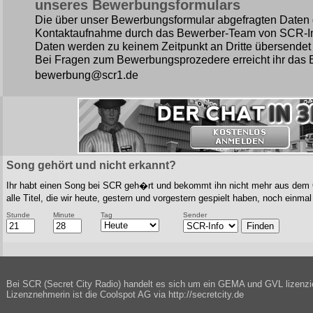
unseres Bewerbungsformulars
Die über unser Bewerbungsformular abgefragten Daten 
Kontaktaufnahme durch das Bewerber-Team von SCR-Info
Daten werden zu keinem Zeitpunkt an Dritte übersendet
Bei Fragen zum Bewerbungsprozedere erreicht ihr das
bewerbung@scr1.de
Song gehört und nicht erkannt?
Ihr habt einen Song bei SCR geh�rt und bekommt ihn nicht mehr aus dem O
alle Titel, die wir heute, gestern und vorgestern gespielt haben, noch einm
Stunde
Minute
Tag
Sender
Bei SCR (Secret City Radio) handelt es sich um ein GEMA und GVL lizenzi
Lizenznehmerin ist die Coolspot AG via http://secretcity.de