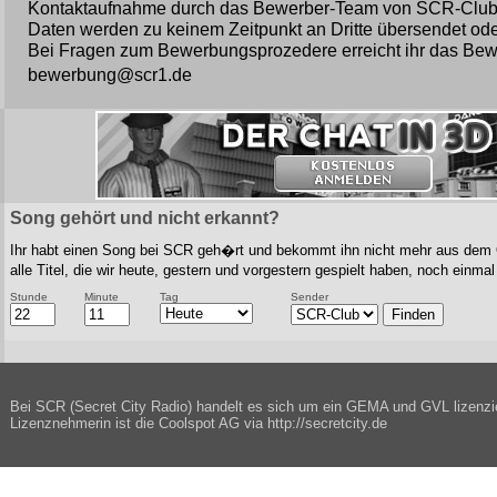
Kontaktaufnahme durch das Bewerber-Team von SCR-Club. 
Daten werden zu keinem Zeitpunkt an Dritte übersendet od
Bei Fragen zum Bewerbungsprozedere erreicht ihr das Bew
bewerbung@scr1.de
Song gehört und nicht erkannt?
Ihr habt einen Song bei SCR geh�rt und bekommt ihn nicht mehr aus dem O
alle Titel, die wir heute, gestern und vorgestern gespielt haben, noch einm
Stunde
Minute
Tag
Sender
Bei SCR (Secret City Radio) handelt es sich um ein GEMA und GVL lizenzi
Lizenznehmerin ist die Coolspot AG via http://secretcity.de