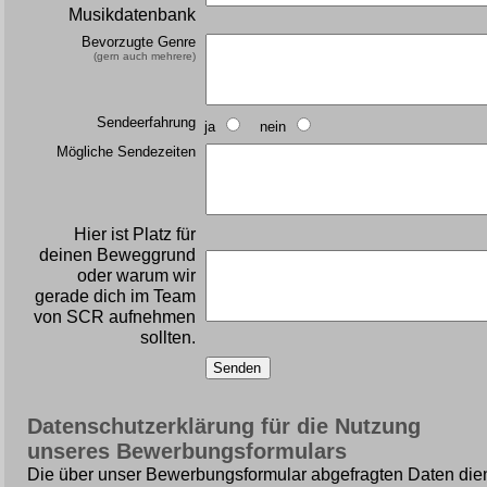
Musikdatenbank
Bevorzugte Genre
(gern auch mehrere)
Sendeerfahrung
ja
nein
Mögliche Sendezeiten
Hier ist Platz für
deinen Beweggrund
oder warum wir
gerade dich im Team
von SCR aufnehmen
sollten.
Datenschutzerklärung für die Nutzung
unseres Bewerbungsformulars
Die über unser Bewerbungsformular abgefragten Daten dien