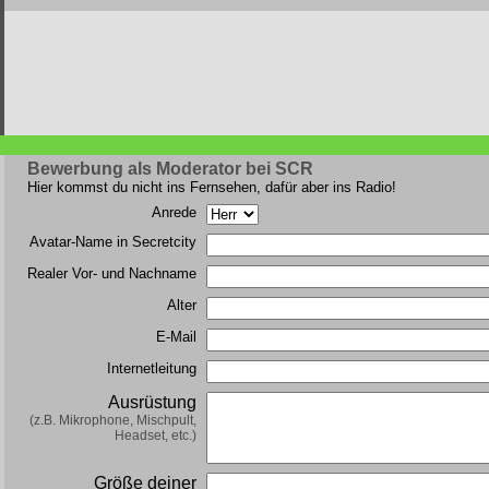
Bewerbung als Moderator bei SCR
Hier kommst du nicht ins Fernsehen, dafür aber ins Radio!
Anrede
Avatar-Name in Secretcity
Realer Vor- und Nachname
Alter
E-Mail
Internetleitung
Ausrüstung
(z.B. Mikrophone, Mischpult,
Headset, etc.)
Größe deiner